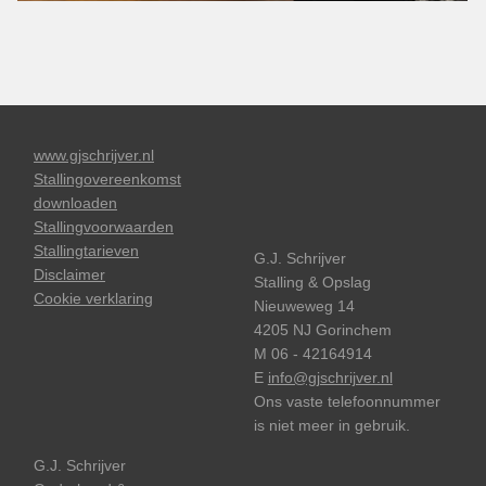
www.gjschrijver.nl
Stallingovereenkomst
downloaden
Stallingvoorwaarden
Stallingtarieven
G.J. Schrijver
Disclaimer
Stalling & Opslag
Cookie verklaring
Nieuweweg 14
4205 NJ Gorinchem
M 06 - 42164914
E
info@gjschrijver.nl
Ons vaste telefoonnummer
is niet meer in gebruik.
G.J. Schrijver