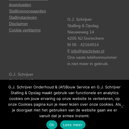
downloaden
Stallingvoorwaarden
Stallingtarieven
G.J. Schrijver
Disclaimer
Stalling & Opslag
Cookie verklaring
Nieuweweg 14
4205 NJ Gorinchem
M 06 - 42164914
E
info@gjschrijver.nl
Ons vaste telefoonnummer
is niet meer in gebruik.
G.J. Schrijver
Onderhoud &
(Af)bouwservice
G.J. Schrijver Onderhoud & (Af)Bouw Service en G.J. Schrijver
Stalling & Opslag maakt gebruik van functionele en analytics
Nieuweweg 14
cookies om jouw ervaring op onze website te verbeteren, op
4205 NJ Gorinchem
onze Cookies pagina kun je meer lezen over onze cookies. Als
M 06 - 42164914
je doorgaat met het gebruiken van de website gaan we er
E
info@gjschrijver.nl
vanuit dat je ermee instemt.
© 2026 | Gerrit Jan Schrijver
Concept & realisatie: Compar
Ok
Lees meer