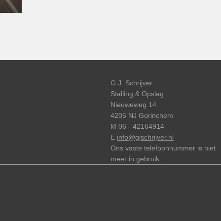
G.J. Schrijver
Stalling & Opslag
Nieuweweg 14
4205 NJ Gorinchem
M 06 - 42164914
E
info@gjschrijver.nl
Ons vaste telefoonnummer is niet
meer in gebruik.