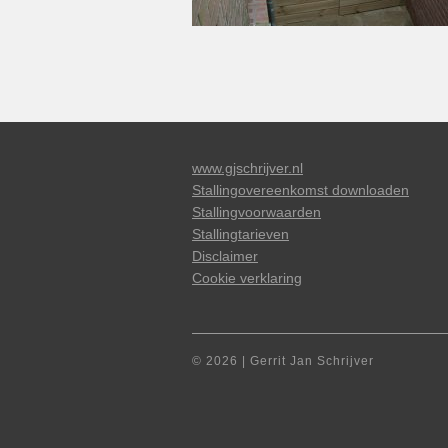
www.gjschrijver.nl
Stallingovereenkomst downloaden
Stallingvoorwaarden
Stallingtarieven
Disclaimer
Cookie verklaring
© 2026 | Gerrit Jan Schrijver