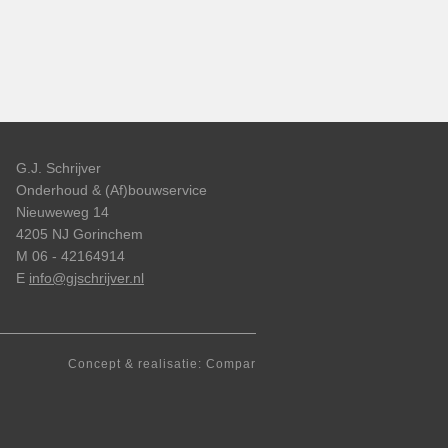
G.J. Schrijver
Onderhoud & (Af)bouwservice
Nieuweweg 14
4205 NJ Gorinchem
M 06 - 42164914
E
info@gjschrijver.nl
Concept & realisatie: Compar