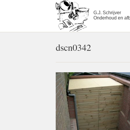
G.J. Schrijver
Onderhoud en af
dscn0342