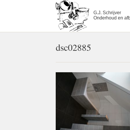
G.J. Schrijver
Onderhoud en af
dsc02885