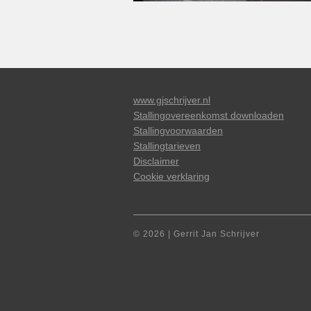
www.gjschrijver.nl
Stallingovereenkomst downloaden
Stallingvoorwaarden
Stallingtarieven
Disclaimer
Cookie verklaring
© 2026 | Gerrit Jan Schrijver