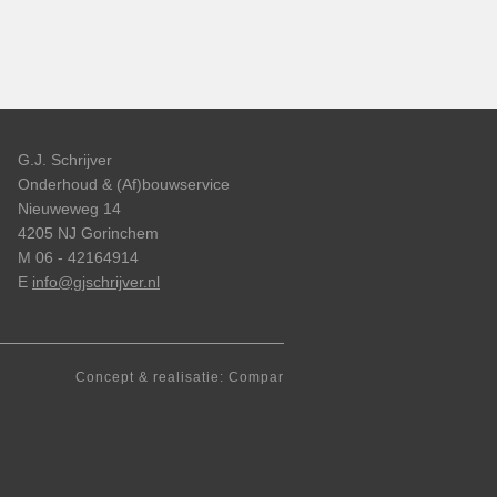
G.J. Schrijver
Onderhoud & (Af)bouwservice
Nieuweweg 14
4205 NJ Gorinchem
M 06 - 42164914
E
info@gjschrijver.nl
Concept & realisatie: Compar