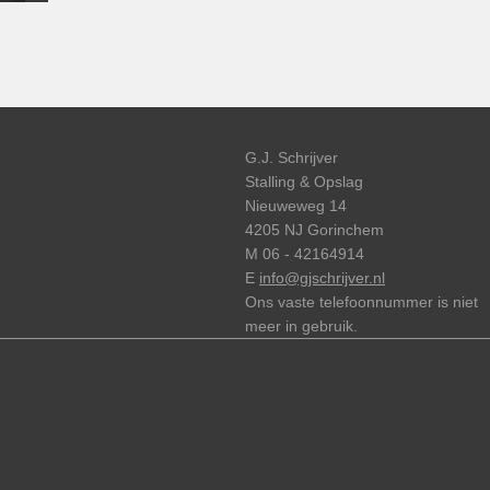
G.J. Schrijver
Stalling & Opslag
Nieuweweg 14
4205 NJ Gorinchem
M 06 - 42164914
E
info@gjschrijver.nl
Ons vaste telefoonnummer is niet
meer in gebruik.