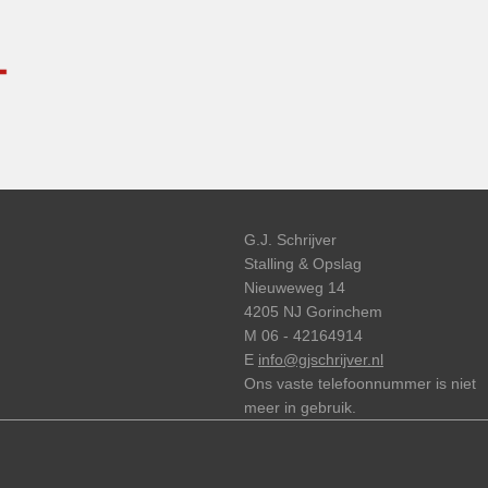
G.J. Schrijver
Stalling & Opslag
Nieuweweg 14
4205 NJ Gorinchem
M 06 - 42164914
E
info@gjschrijver.nl
Ons vaste telefoonnummer is niet
meer in gebruik.