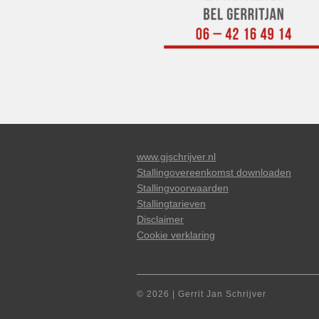
www.gjschrijver.nl
Stallingovereenkomst downloaden
Stallingvoorwaarden
Stallingtarieven
Disclaimer
Cookie verklaring
© 2026 | Gerrit Jan Schrijver