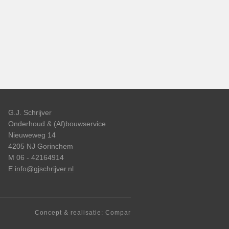
G.J. Schrijver
Onderhoud & (Af)bouwservice
Nieuweweg 14
4205 NJ Gorinchem
M 06 - 42164914
E
info@gjschrijver.nl
Concept & realisatie: Compar